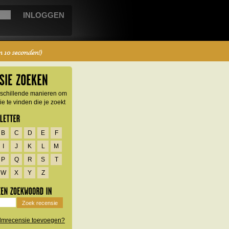
erschillende manieren om
e te vinden die je zoekt
B
C
D
E
F
I
J
K
L
M
P
Q
R
S
T
W
X
Y
Z
filmrecensie toevoegen?