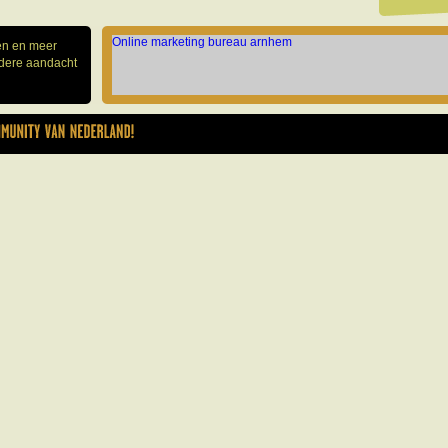
Online marketing bureau arnhem
gen en meer
ndere aandacht