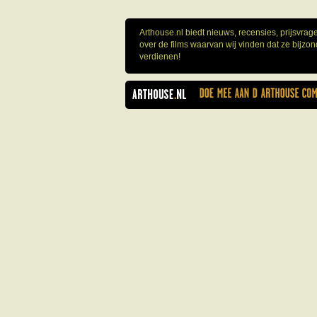
Arthouse.nl biedt nieuws, recensies, prijsvra
over de films waarvan wij vinden dat ze bijzo
verdienen!