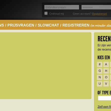
Onthoud mij
Geen account?
Registreren!
NS
/
PRIJSVRAGEN
/
SLOWCHAT
/
REGISTREREN
Er zijn v
de recensi
#
A
G
H
N
O
U
V
Zelf een 