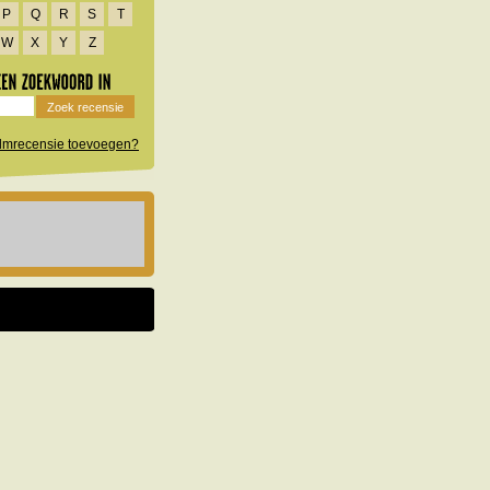
P
Q
R
S
T
W
X
Y
Z
filmrecensie toevoegen?