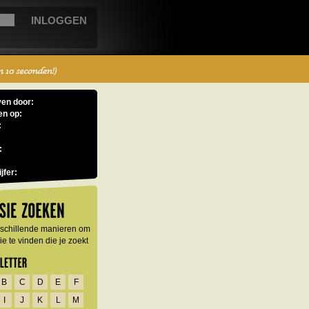
en door:
en op:
:
:
jfer:
erschillende manieren om
e te vinden die je zoekt
B
C
D
E
F
I
J
K
L
M