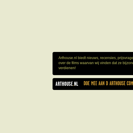
Arthouse.nl biedt nieuws, recensies, prijsvra
over de films waarvan wij vinden dat ze bijzo
verdienen!