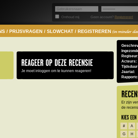
Onthoud mij
Geen account?
Registreren!
NS
/
PRIJSVRAGEN
/
SLOWCHAT
/
REGISTREREN
Geschrev
Ingezond
Regiseur
Acteurs:
Tijdsduur
Je moet inloggen om te kunnen reageren!
Jaartal:
Rapportci
Er zijn v
de recensi
#
A
G
H