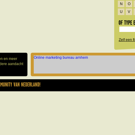
N
O
U
V
Zelf een 
Online marketing bureau arnhem
gen en meer
ndere aandacht