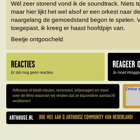
Wél zeer storend vond ik de soundtrack. Niets 
maar hier lijkt het wel alsof er een orkest naar de
naargelang de gemoedstand begon te spelen. Ve
toegepast, ik kreeg er haast hoofdpijn van.
Beetje ontgoocheld
Er zijn nog geen reacties
Je moet inlogge
Online 
Arthouse.nl biedt nieuws, recensies, prijsvragen en meer
over de films waarvan wij vinden dat ze bijzondere aandacht
verdienen!