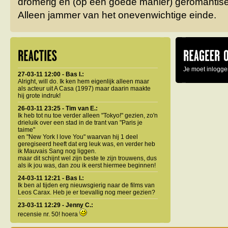
dromerig en (op een goede manier) geromantis
Alleen jammer van het onevenwichtige einde.
Je moet inlogge
27-03-11 12:00 - Bas I.:
Alright, will do. Ik ken hem eigenlijk alleen maar
als acteur uit A Casa (1997) maar daarin maakte
hij grote indruk!
26-03-11 23:25 - Tim van E.:
Ik heb tot nu toe verder alleen "Tokyo!" gezien, zo'n
drieluik over een stad in de trant van "Paris je
taime"
en "New York I love You" waarvan hij 1 deel
geregiseerd heeft dat erg leuk was, en verder heb
ik Mauvais Sang nog liggen.
maar dit schijnt wel zijn beste te zijn trouwens, dus
als ik jou was, dan zou ik eerst hiermee beginnen!
24-03-11 12:21 - Bas I.:
Ik ben al tijden erg nieuwsgierig naar de films van
Leos Carax. Heb je er toevallig nog meer gezien?
23-03-11 12:29 - Jenny C.:
recensie nr. 50! hoera