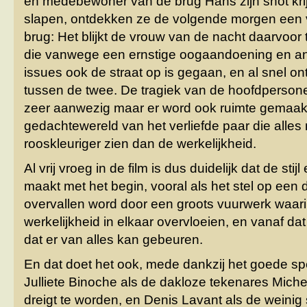
en medebewoner van de brug Hans zijn shot kri
slapen, ontdekken ze de volgende morgen een v
brug: Het blijkt de vrouw van de nacht daarvoor 
die vanwege een ernstige oogaandoening en an
issues ook de straat op is gegaan, en al snel o
tussen de twee. De tragiek van de hoofdpersone
zeer aanwezig maar er word ook ruimte gemaak
gedachtewereld van het verliefde paar die alles n
rooskleuriger zien dan de werkelijkheid.
Al vrij vroeg in de film is dus duidelijk dat de sti
maakt met het begin, vooral als het stel op een
overvallen word door een groots vuurwerk waar
werkelijkheid in elkaar overvloeien, en vanaf dat
dat er van alles kan gebeuren.
En dat doet het ook, mede dankzij het goede s
Julliete Binoche als de dakloze tekenares Miche
dreigt te worden, en Denis Lavant als de wein