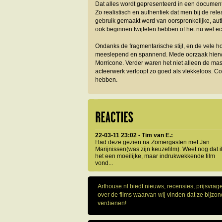
Dat alles wordt gepresenteerd in een documentar
Zo realistisch en authentiek dat men bij de rele
gebruik gemaakt werd van oorspronkelijke, aut
ook beginnen twijfelen hebben of het nu wel ec
Ondanks de fragmentarische stijl, en de vele ho
meeslepend en spannend. Mede oorzaak hierv
Morricone. Verder waren het niet alleen de ma
acteerwerk verloopt zo goed als vlekkeloos. Con
hebben.
22-03-11 23:02 - Tim van E.:
Had deze gezien na Zomergasten met Jan
Marijnissen(was zijn keuzefilm). Weet nog dat i
het een moeilijke, maar indrukwekkende film
vond...
Arthouse.nl biedt nieuws, recensies, prijsvra
over de films waarvan wij vinden dat ze bijzo
verdienen!