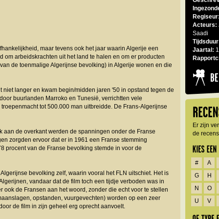
Geschrev
Ingezond
Regiseur
Acteurs:
Saadi
Tijdsduur
fhankelijkheid, maar tevens ook het jaar waarin Algerije een
Jaartal:
1
d om arbeidskrachten uit het land te halen en om er producten
Rapportci
n de toenmalige Algerijnse bevolking) in Algerije wonen en die
dit niet langer en kwam begin/midden jaren '50 in opstand tegen de
d door buurlanden Marroko en Tunesië, verrichtten vele
n troepenmacht tot 500.000 man uitbreidde. De Frans-Algerijnse
Er zijn v
ook aan de overkant werden de spanningen onder de Franse
de recensi
en zorgden ervoor dat er in 1961 een Franse stemming
 78 procent van de Franse bevolking stemde in voor de
#
A
e Algerijnse bevolking zelf, waarin vooral het FLN uitschiet. Het is
G
H
e Algerijnen, vandaar dat de film toch een tijdje verboden was in
N
O
er ook de Fransen aan het woord, zonder die echt voor te stellen
bomaanslagen, opstanden, vuurgevechten) worden op een zeer
U
V
oor de film in zijn geheel erg oprecht aanvoelt.