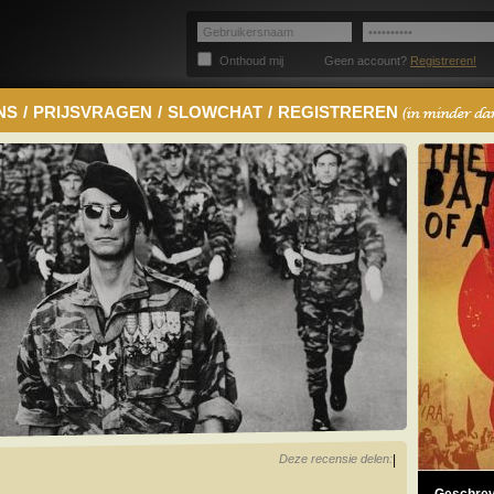
Onthoud mij
Geen account?
Registreren!
NS
/
PRIJSVRAGEN
/
SLOWCHAT
/
REGISTREREN
Deze recensie delen:
|