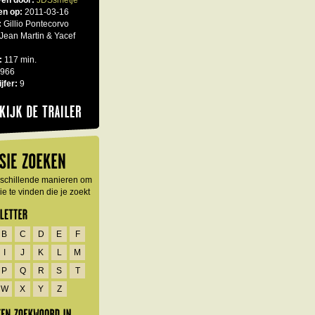
en door:
JDSsmetje
en op:
2011-03-16
:
Gillio Pontecorvo
Jean Martin & Yacef
:
117 min.
966
jfer:
9
erschillende manieren om
e te vinden die je zoekt
B
C
D
E
F
I
J
K
L
M
P
Q
R
S
T
W
X
Y
Z