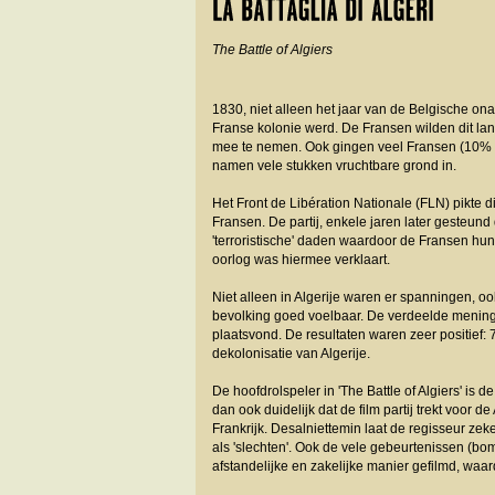
The Battle of Algiers
1830, niet alleen het jaar van de Belgische ona
Franse kolonie werd. De Fransen wilden dit lan
mee te nemen. Ook gingen veel Fransen (10% va
namen vele stukken vruchtbare grond in.
Het Front de Libération Nationale (FLN) pikte 
Fransen. De partij, enkele jaren later gesteun
'terroristische' daden waardoor de Fransen hu
oorlog was hiermee verklaart.
Niet alleen in Algerije waren er spanningen, 
bevolking goed voelbaar. De verdeelde mening
plaatsvond. De resultaten waren zeer positief:
dekolonisatie van Algerije.
De hoofdrolspeler in 'The Battle of Algiers' is d
dan ook duidelijk dat de film partij trekt voor d
Frankrijk. Desalniettemin laat de regisseur zek
als 'slechten'. Ook de vele gebeurtenissen (
afstandelijke en zakelijke manier gefilmd, waard