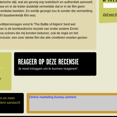
ische stijl, wat als gevolg erg realistisch en authentiek aanvoelt.
ase en in de trailer duidelijk vermeldde dat er in de film geen
hentieke beelden. En eerlijk gezegd zou ik zonder die vermelding
Zelf een 
ht daadwerkelijk film was.
ofdpersonages vond ik 'The Battle of Algiers' best wel
an is de bombastische muziek van onder andere Ennio
ssa-scènes die mij konden bekoren, ook de regie en het
clusie: een zeer sterke film die alle cinefielen moeten gezien
Je moet inloggen om te kunnen reageren!
k
Online marketing bureau arnhem
gen en meer
ndere aandacht