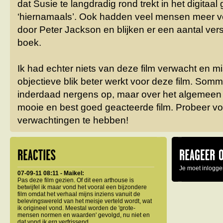
dat Susie te langdradig rond trekt in het digitaa
‘hiernamaals’. Ook hadden veel mensen meer v
door Peter Jackson en blijken er een aantal versc
boek.
Ik had echter niets van deze film verwacht en m
objectieve blik beter werkt voor deze film. So
inderdaad nergens op, maar over het algemeen 
mooie en best goed geacteerde film. Probeer v
verwachtingen te hebben!
Je moet inlogge
07-09-11 08:11 - Maikel:
Pas deze film gezien. Of dit een arthouse is
betwijfel ik maar vond het vooral een bijzondere
film omdat het verhaal mijns inziens vanuit de
belevingswereld van het meisje verteld wordt, wat
ik origineel vond. Meestal worden de 'grote-
mensen normen en waarden' gevolgd, nu niet en
dat vond ik erg verfrissend.