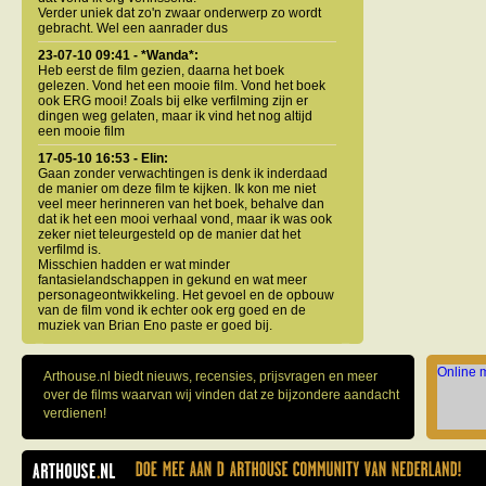
Verder uniek dat zo'n zwaar onderwerp zo wordt
gebracht. Wel een aanrader dus
23-07-10 09:41 - *Wanda*:
Heb eerst de film gezien, daarna het boek
gelezen. Vond het een mooie film. Vond het boek
ook ERG mooi! Zoals bij elke verfilming zijn er
dingen weg gelaten, maar ik vind het nog altijd
een mooie film
17-05-10 16:53 - Elin:
Gaan zonder verwachtingen is denk ik inderdaad
de manier om deze film te kijken. Ik kon me niet
veel meer herinneren van het boek, behalve dan
dat ik het een mooi verhaal vond, maar ik was ook
zeker niet teleurgesteld op de manier dat het
verfilmd is.
Misschien hadden er wat minder
fantasielandschappen in gekund en wat meer
personageontwikkeling. Het gevoel en de opbouw
van de film vond ik echter ook erg goed en de
muziek van Brian Eno paste er goed bij.
Online 
Arthouse.nl biedt nieuws, recensies, prijsvragen en meer
over de films waarvan wij vinden dat ze bijzondere aandacht
verdienen!