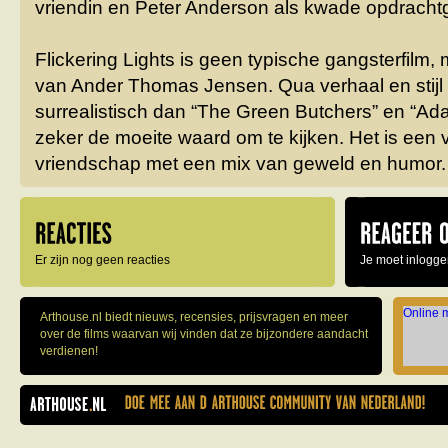
vriendin en Peter Anderson als kwade opdracht
Flickering Lights is geen typische gangsterfilm, 
van Ander Thomas Jensen. Qua verhaal en stijl 
surrealistisch dan “The Green Butchers” en “Ad
zeker de moeite waard om te kijken. Het is een 
vriendschap met een mix van geweld en humor.
Er zijn nog geen reacties
Je moet inlogge
Online 
Arthouse.nl biedt nieuws, recensies, prijsvragen en meer
over de films waarvan wij vinden dat ze bijzondere aandacht
verdienen!